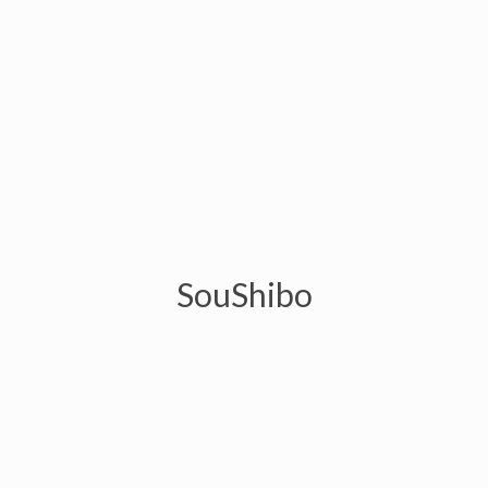
SouShibo
S A Wardęga