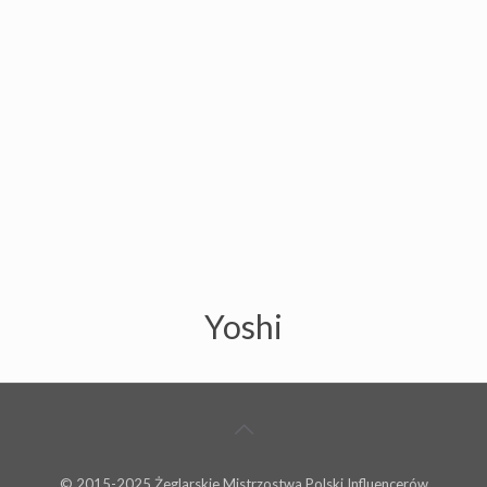
Yoshi
© 2015-2025 Żeglarskie Mistrzostwa Polski Influencerów
Ta strona jest chroniona przez reCAPTCHA. Obowiązuje
Polityka
prywatności
i
Warunki korzystania z usługi
Google.