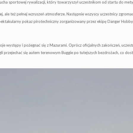
ducha sportowej rywalizacji, który towarzyszył uczestnikom od startu do mety
 ale też pełnej wzruszeń atmosferze. Następnie wszyscy uczestnicy zgromadzi
pektakularny pokaz pirotechniczny zorganizowany przez ekipę Danger Hobby, 
je występy i pożegnać się z Mazurami. Oprócz oficjalnych zakończeń, uczest
i przejechać się autem terenowym Buggie po tutejszych bezdrożach, co dosta