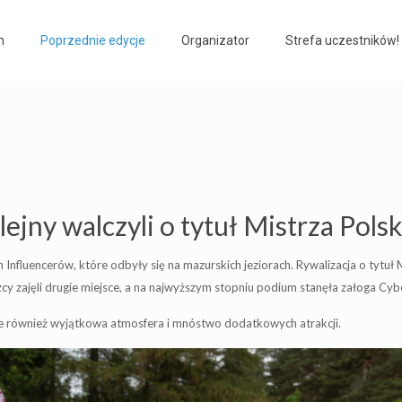
h
Poprzednie edycje
Organizator
Strefa uczestników!
ejny walczyli o tytuł Mistrza Polsk
Influencerów, które odbyły się na mazurskich jeziorach. Rywalizacja o tytuł M
y zajęli drugie miejsce, a na najwyższym stopniu podium stanęła załoga Cybe
ale również wyjątkowa atmosfera i mnóstwo dodatkowych atrakcji.