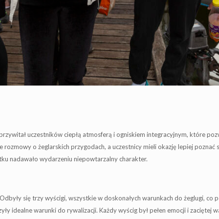
zywitał uczestników ciepłą atmosferą i ogniskiem integracyjnym, które poz
rozmowy o żeglarskich przygodach, a uczestnicy mieli okazję lepiej poznać s
zątku nadawało wydarzeniu niepowtarzalny charakter.
Odbyły się trzy wyścigi, wszystkie w doskonałych warunkach do żeglugi, co 
rzyły idealne warunki do rywalizacji. Każdy wyścig był pełen emocji i zacięt