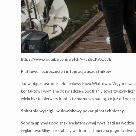
https://www.youtube.com/watch?v=JZ8CKVXJu7E
Piątkowe rozpoczęcie i integracja uczestników
Już w piątek ośrodek szkoleniowy Róża Wiatrów w Węgorzewie pr
kontaktów i wymianę doświadczeń. Spotkaniu towarzyszyły liczne 
wielu był to pierwszy kontakt z mazurską naturą, co już od poc
Sobotnie wyścigi i widowiskowy pokaz pirotechniczny
Sobota upłynęła pod znakiem intensywnej rywalizacji na wodzie. 
żeglarstwa. Silny, ale stabilny wiatr oraz słoneczna pogoda stwo