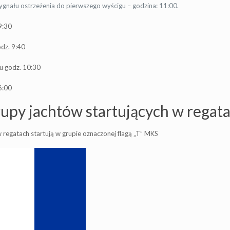
ygnału ostrzeżenia do pierwszego wyścigu – godzina: 11:00.
9:30
dz. 9:40
u godz. 10:30
6:00
rupy jachtów startujących w regat
w regatach startują w grupie oznaczonej flagą „T” MKS