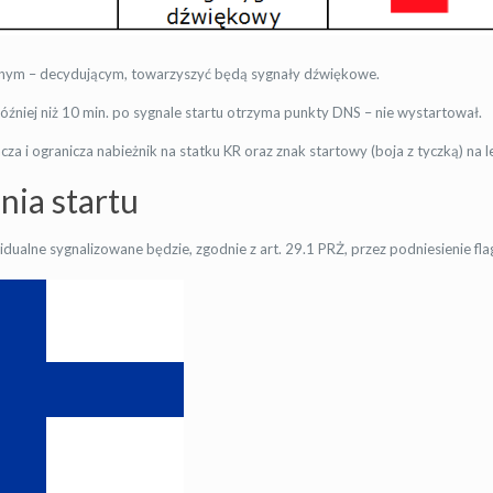
nym – decydującym, towarzyszyć będą sygnały dźwiękowe.
później niż 10 min. po sygnale startu otrzyma punkty DNS – nie wystartował.
acza i ogranicza nabieżnik na statku KR oraz znak startowy (boja z tyczką) na 
nia startu
ualne sygnalizowane będzie, zgodnie z art. 29.1 PRŻ, przez podniesienie fl