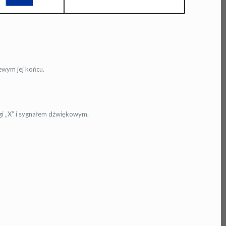
lewym jej końcu.
agi „X” i sygnałem dźwiękowym.