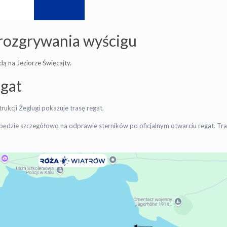
rozgrywania wyścigu
ą na Jeziorze Święcajty.
egat
trukcji Żeglugi pokazuje trasę regat.
ędzie szczegółowo na odprawie sterników po oficjalnym otwarciu regat. Tras