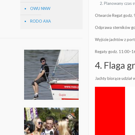
Planowany czas s
OWU NNW
Otwarcie Regat godz. 
RODO AXA
Odprawa sterników go
Wyjście jachtów z port
Regaty godz. 11:00–1
4. Flaga g
Jachty biorące udział 