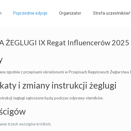
h
Poprzednie edycje
Organizator
Strefa uczestników!
 ŻEGLUGI IX Regat Influencerów 2025
y
ne zgodnie z przepisami określonymi w Przepisach Regatowych Żeglarstwa ISA
aty i zmiany instrukcji żeglugi
nstrukcji żeglugi ogłoszone będą podczas odprawy sterników.
yścigów
ranie trzech wyścigów krótkich.