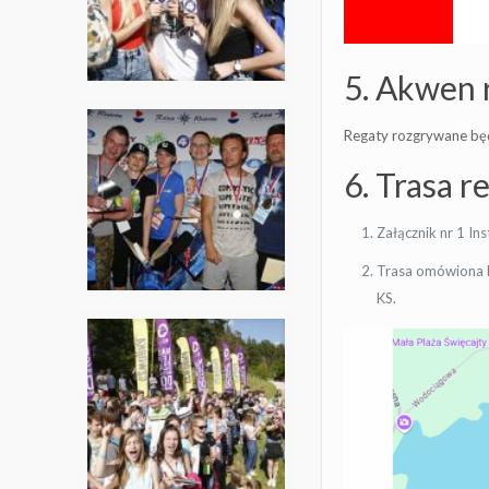
5. Akwen 
Regaty rozgrywane będ
6. Trasa r
Załącznik nr 1 Ins
Trasa omówiona b
KS.