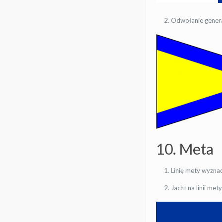
Odwołanie genera
10. Meta
Linię mety wyznac
Jacht na linii met