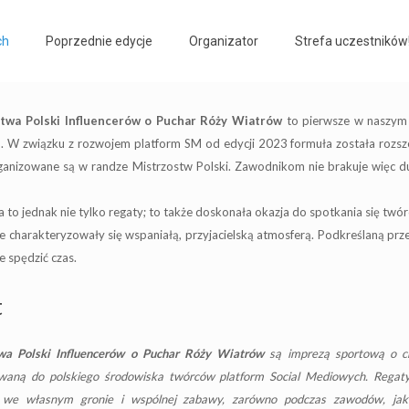
ch
Poprzednie edycje
Organizator
Strefa uczestników
stwa Polski Influencerów o Puchar Róży Wiatrów
to pierwsze w naszym 
. W związku z rozwojem platform SM od edycji 2023 formuła została rozs
ganizowane są w randze Mistrzostw Polski. Zawodnikom nie brakuje więc duc
 to jednak nie tylko regaty; to także doskonała okazja do spotkania się twór
charakteryzowały się wspaniałą, przyjacielską atmosferą. Podkreślaną prze
e spędzić czas.
t
twa Polski Influencerów o Puchar Róży Wiatrów
są imprezą sportową o c
owaną do polskiego środowiska twórców platform Social Mediowych. Regat
 we własnym gronie i wspólnej zabawy, zarówno podczas zawodów, jak 