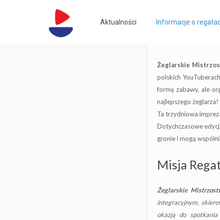
Aktualności
Informacje o regata
Żeglarskie Mistrzo
polskich YouTuberach
formę zabawy, ale or
najlepszego żeglarza!
Ta trzydniowa impreza
Dotychczasowe edycje 
gronie i mogą wspólni
Misja Rega
Żeglarskie Mistrzos
integracyjnym, skier
okazją do spotkania