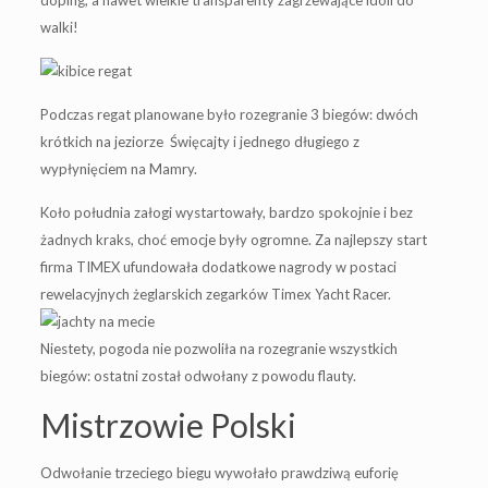
doping, a nawet wielkie transparenty zagrzewające idoli do
walki!
Podczas regat planowane było rozegranie 3 biegów: dwóch
krótkich na jeziorze Święcajty i jednego długiego z
wypłynięciem na Mamry.
Koło południa załogi wystartowały, bardzo spokojnie i bez
żadnych kraks, choć emocje były ogromne. Za najlepszy start
firma TIMEX ufundowała dodatkowe nagrody w postaci
rewelacyjnych żeglarskich zegarków Timex Yacht Racer.
Niestety, pogoda nie pozwoliła na rozegranie wszystkich
biegów: ostatni został odwołany z powodu flauty.
Mistrzowie Polski
Odwołanie trzeciego biegu wywołało prawdziwą euforię