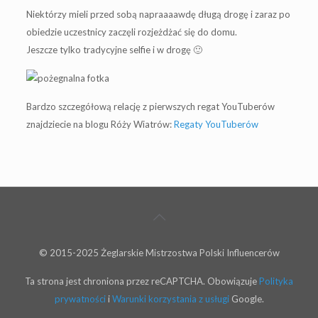
Niektórzy mieli przed sobą napraaaawdę długą drogę i zaraz po
obiedzie uczestnicy zaczęli rozjeżdżać się do domu.
Jeszcze tylko tradycyjne selfie i w drogę 🙂
Bardzo szczegółową relację z pierwszych regat YouTuberów
znajdziecie na blogu Róży Wiatrów:
Regaty YouTuberów
© 2015-2025 Żeglarskie Mistrzostwa Polski Influencerów
Ta strona jest chroniona przez reCAPTCHA. Obowiązuje
Polityka
prywatności
i
Warunki korzystania z usługi
Google.