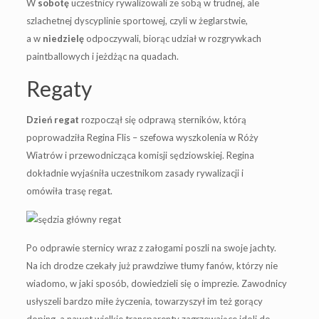
W
sobotę
uczestnicy rywalizowali ze sobą w trudnej, ale
szlachetnej dyscyplinie sportowej, czyli w żeglarstwie,
a w
niedzielę
odpoczywali, biorąc udział w rozgrywkach
paintballowych i jeżdżąc na quadach.
Regaty
Dzień regat
rozpoczął się odprawą sterników, którą
poprowadziła Regina Flis – szefowa wyszkolenia w Róży
Wiatrów i przewodnicząca komisji sędziowskiej. Regina
dokładnie wyjaśniła uczestnikom zasady rywalizacji i
omówiła trasę regat.
Po odprawie sternicy wraz z załogami poszli na swoje jachty.
Na ich drodze czekały już prawdziwe tłumy fanów, którzy nie
wiadomo, w jaki sposób, dowiedzieli się o imprezie. Zawodnicy
usłyszeli bardzo miłe życzenia, towarzyszył im też gorący