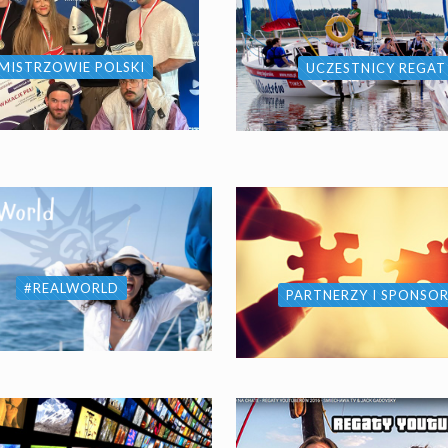
MISTRZOWIE POLSKI
UCZESTNICY REGAT
#REALWORLD
PARTNERZY I SPONSO