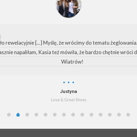
ło rewelacyjnie [...] Myślę, że wrócimy do tematu żeglowania.
asznie napaliłam, Kasia też mówiła, że bardzo chętnie wróci 
Wiatrów!
Justyna
Love & Great Shoes