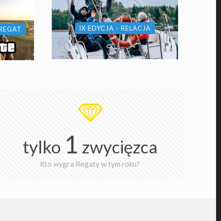
IX EDYCJA - RELACJA
 REGAT
1
tylko
zwycięzca
Kto wygra Regaty w tym roku?