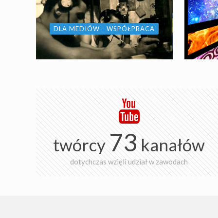
DLA MEDIÓW - WSPÓŁPRACA
73
twórcy
kanałów
dotychczas wzięli udział w zawodach