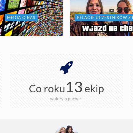
MEDIA O NAS
RELACJE UCZESTNIKÓW Z
13
Co roku
ekip
walczy o puchar!