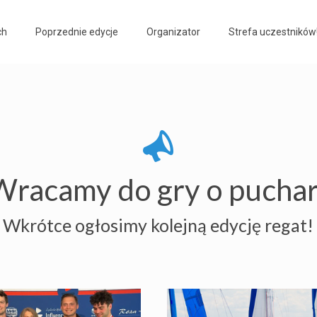
ch
Poprzednie edycje
Organizator
Strefa uczestników
Wracamy do gry o puchar
Wkrótce ogłosimy kolejną edycję regat!